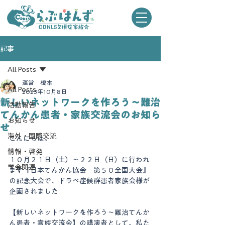
記事
All Posts
運営 榎本
All Posts
2023年10月8日
新しいネットワークを作ろう～難治
活動報告
てんかん患者・家族交流会のお知ら
お知らせ
せ
海外・国際交流
こんにちは。
情報・啓発
１０月２１日（土）～２２日（日）に行われ
学会関連
ます『日本てんかん協会　第５０全国大会』
の記念大会で、ドラベ症候群患者家族会様が
企画されました
【新しいネットワークを作ろう～難治てんか
ん患者・家族交流会】の講演者として、私た