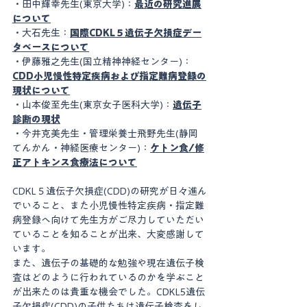
・田中輝幸先生(東京大学)：
最近の研究進展
について
・大石先生：
国際CDKL５遺伝子欠損症デー
タベースについて
・伊藤雅之先生(国立精神神経センター)：
CDD小児慢性特定疾病および指定難病登録の
現状について
・山本俊至先生(東京女子医科大学)：
遺伝子
診断の現状
・今井克美先生・管理栄養士飛野先生(静岡
てんかん・神経医療センター)：
ケトン食/修
正アトキンス食療法について
CDKL５遺伝子欠損症(CDD)の研究が日々進ん
でいること、また小児慢性特定疾病・指定難
病登録へ向けて先生方がご尽力していただい
ていることを知ることが出来、大変感謝して
います。
また、遺伝子の基礎的な勉強や現在遺伝子検
査はどのように行われているのかを学ぶこと
が出来たのは貴重な機会でした。CDKL5遺伝
子欠損症(CDD)の子供たちは遺伝子検査をし