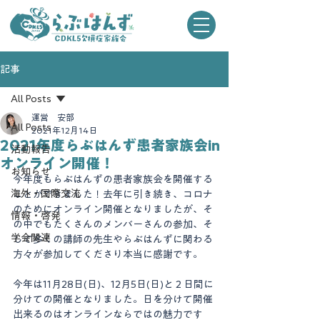
記事
All Posts
運営 安部
All Posts
2021年12月14日
2021年度らぶはんず患者家族会in
活動報告
オンライン開催！
お知らせ
今年度もらぶはんずの患者家族会を開催する
海外・国際交流
ことができました！去年に引き続き、コロナ
のためにオンライン開催となりましたが、そ
情報・啓発
の中でもたくさんのメンバーさんの参加、そ
学会関連
して多くの講師の先生やらぶはんずに関わる
方々が参加してくださり本当に感謝です。
今年は11月28日(日)、12月5日(日)と２日間に
分けての開催となりました。日を分けて開催
出来るのはオンラインならではの魅力です