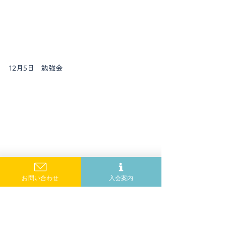
12月5日　勉強会
タグ：
お問い合わせ
入会案内
家族会
活動報告