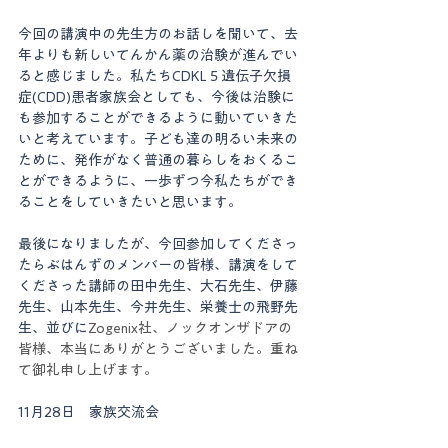
今回の講演中の先生方のお話しを聞いて、去
年よりも新しいてんかん薬の治験が進んでい
ると感じました。私たちCDKL５遺伝子欠損
症(CDD)患者家族会としても、今後は治験に
も参加することができるように動いていきた
いと考えています。子ども達の明るい未来の
ために、発作がなく普通の暮らしをおくるこ
とができるように、一歩ずつ今私たちができ
ることをしていきたいと思います。
最後になりましたが、今回参加してくださっ
たらぶはんずのメンバーの皆様、講演をして
くださった講師の田中先生、大石先生、伊藤
先生、山本先生、今井先生、栄養士の飛野先
生、並びに
Zogenix社、ノックオンザドアの
皆様、本当にありがとうございました。重ね
て御礼申し上げます。
11月28日　家族交流会