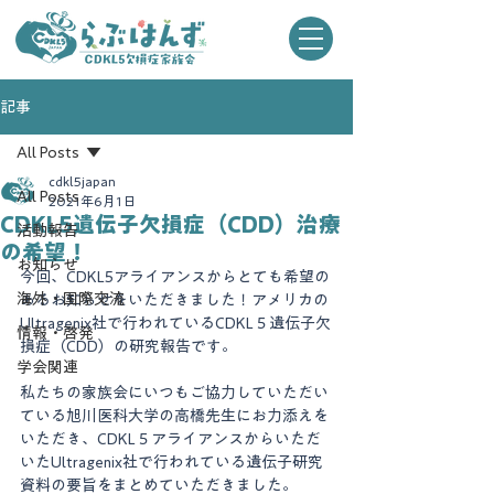
記事
All Posts
cdkl5japan
All Posts
2021年6月1日
CDKL5遺伝子欠損症（CDD）治療
活動報告
の希望！
お知らせ
今回、CDKL5アライアンスからとても希望の
海外・国際交流
あるお知らせをいただきました！アメリカの
Ultragenix社で行われているCDKL５遺伝子欠
情報・啓発
損症（CDD）の研究報告です。
学会関連
私たちの家族会にいつもご協力していただい
ている旭川医科大学の高橋先生にお力添えを
いただき、CDKL５アライアンスからいただ
いたUltragenix社で行われている遺伝子研究
資料の要旨をまとめていただきました。