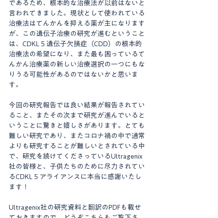
であるため、根本的な治療法が以前はないと
言われてきました。現状として使われている
治療法はてんかんを抑える薬が主になります
が、この遺伝子治療の研究が進むということ
は、CDKL５遺伝子欠損症（CDD）の根本的
治療法の希望になり、また最も困っているて
んかん治療薬の新しい治療選択の一つにもな
りうる可能性があるのではないかと思いま
す。
今回の研究報告では良い結果が報告されてい
ること、またその次まで研究が進んでいると
いうことに驚きと嬉しさがあります。とても
難しい研究であり、またコロナ禍の中で通常
よりも研究することが難しいとされている中
で、研究を続けてくださっているUltragenix
社の皆様と、子供たちのために尽力されてい
るCDKL５アライアンスに本当に感謝いたし
ます！
Ultragenix社の研究資料と翻訳のPDFも載せ
ておきますので、どうぞこちらもご覧下さ