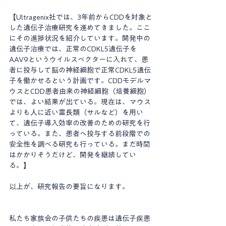
【Ultragenix社では、3年前からCDDを対象と
した遺伝子治療研究を進めてきました。ここ
にその進捗状況を紹介しています。開発中の
遺伝子治療では、正常のCDKL5遺伝子を
AAV9というウイルスベクターに入れて、患
者に投与して脳の神経細胞で正常CDKL5遺伝
子を働かせるという計画です。CDDモデルマ
ウスとCDD患者由来の神経細胞（培養細胞）
では、よい結果が出ている。現在は、マウス
よりも人に近い霊長類（サルなど）を用い
て、遺伝子導入効率の改善のための研究を行
っている。また、患者へ投与する前段階での
安全性を調べる研究も行っている。まだ時間
はかかりそうだけど、開発を継続してい
る。】
以上が、研究報告の要旨になります。
私たち家族会の子供たちの疾患は遺伝子疾患