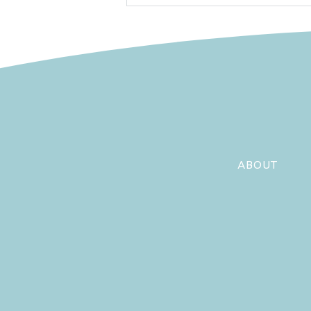
6月17日 「国際CDKL5デ
ー」に込められた願い
ABOUT