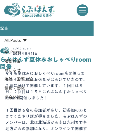
記事
All Posts
cdkl5japan
All Posts
2021年8月11日
らぶはんず夏休みおしゃべりroom
活動報告
開催
お知らせ
今年も夏休みにおしゃべりroomを開催しま
海外・国際交流
した！今年度はお休みがばらけていたので、
２週に分けて開催しています。１回目は８
情報・啓発
日、２回目は１５日にらぶはんずおしゃべり
学会関連
roomを開催しました！
１回目は６名の参加者があり、初参加の方も
きてくださり話が弾みました。らぶはんずの
メンバーは、北は北海道から南は九州まで各
地方からの参加になり、オンラインで開催す