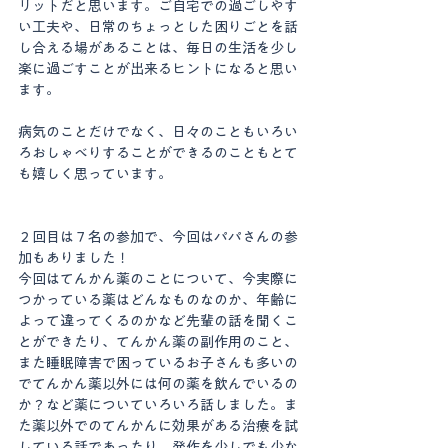
リットだと思います。ご自宅での過ごしやす
い工夫や、日常のちょっとした困りごとを話
し合える場があることは、毎日の生活を少し
楽に過ごすことが出来るヒントになると思い
ます。
病気のことだけでなく、日々のこともいろい
ろおしゃべりすることができるのこともとて
も嬉しく思っています。
２回目は７名の参加で、今回はパパさんの参
加もありました！
今回はてんかん薬のことについて、今実際に
つかっている薬はどんなものなのか、年齢に
よって違ってくるのかなど先輩の話を聞くこ
とができたり、てんかん薬の副作用のこと、
また睡眠障害で困っているお子さんも多いの
でてんかん薬以外には何の薬を飲んでいるの
か？など薬についていろいろ話しました。ま
た薬以外でのてんかんに効果がある治療を試
している話であったり、発作を少しでも少な