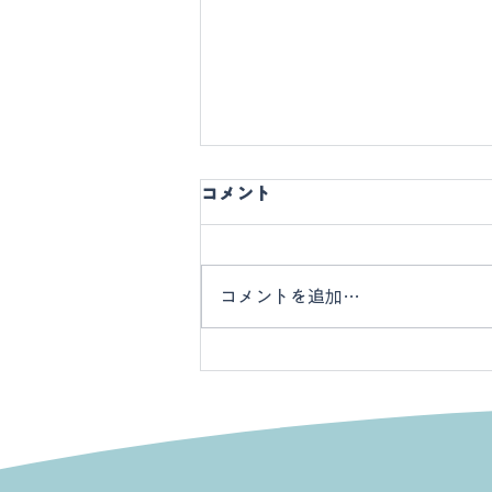
コメント
コメントを追加…
2026年 らぶはんず家族会２
日目レポート