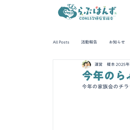
All Posts
活動報告
お知らせ
運営 榎本
2025年
今年のら
今年の家族会のチラ