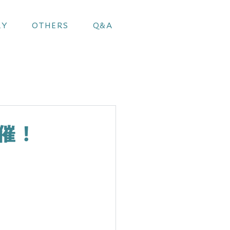
RY
OTHERS
Q&A
催！