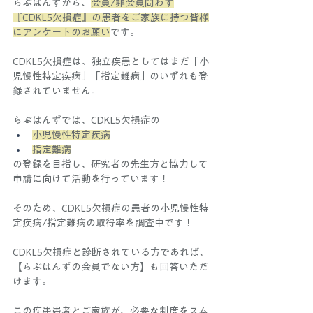
らぶはんずから、
会員/非会員問わず
『CDKL5欠損症』の患者をご家族に持つ皆様
にアンケートのお願い
です。
CDKL5欠損症は、独立疾患としてはまだ「小
児慢性特定疾病」「指定難病」のいずれも登
録されていません。
らぶはんずでは、CDKL5欠損症の
小児慢性特定疾病
指定難病
の登録を目指し、研究者の先生方と協力して
申請に向けて活動を行っています！
そのため、CDKL5欠損症の患者の小児慢性特
定疾病/指定難病の取得率を調査中です！
CDKL5欠損症と診断されている方であれば、
【らぶはんずの会員でない方】も回答いただ
けます。
この疾患患者とご家族が、必要な制度をスム