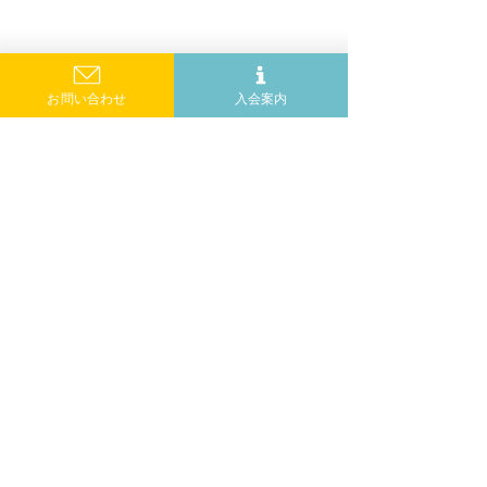
お問い合わせ
入会案内
コメント
らぶはんずのミッション
コメントを追加…
らぶはんず家族会
開催のお知らせ