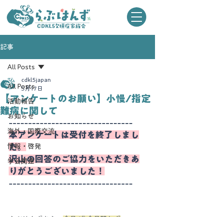
記事
All Posts
cdkl5japan
All Posts
5月17日
【アンケートのお願い】小慢/指定
活動報告
難病に関して
お知らせ
--------------------------------
海外・国際交流
本アンケートは受付を終了しまし
た。
情報・啓発
沢山の回答のご協力をいただきあ
学会関連
りがとうございました！
--------------------------------