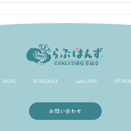
第67回日本小児神経学会学術
第6
集会
術集
BLOG
SCHEDULE
GALLERY
OTHE
お問い合わせ