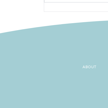
小児遺伝学会にてブース出展
させていただきました！
ABOUT