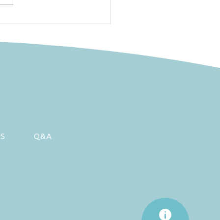
6回日本小児神経学会学
会にブース出展しました
RS
Q&A