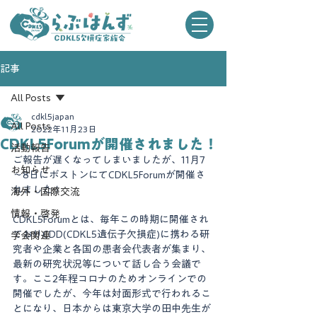
記事
All Posts
cdkl5japan
All Posts
2022年11月23日
CDKL5Forumが開催されました！
活動報告
ご報告が遅くなってしまいましたが、11月7
お知らせ
～8日にボストンにてCDKL5Forumが開催さ
れました！
海外・国際交流
情報・啓発
CDKL5Forumとは、毎年この時期に開催され
ておりCDD(CDKL5遺伝子欠損症)に携わる研
学会関連
究者や企業と各国の患者会代表者が集まり、
最新の研究状況等について話し合う会議で
す。ここ2年程コロナのためオンラインでの
開催でしたが、今年は対面形式で行われるこ
とになり、日本からは東京大学の田中先生が