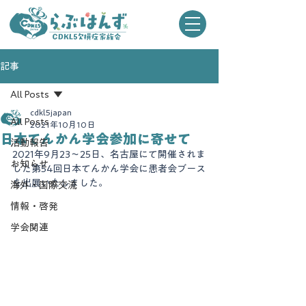
記事
All Posts
cdkl5japan
All Posts
2021年10月10日
日本てんかん学会参加に寄せて
活動報告
2021年9月23～25日、名古屋にて開催されま
お知らせ
した第54回日本てんかん学会に患者会ブース
を出展いたしました。
海外・国際交流
情報・啓発
学会関連