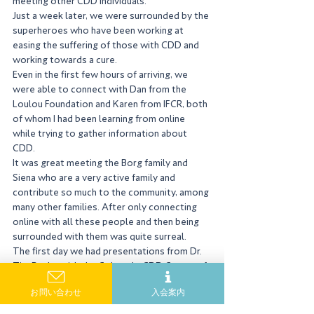
meeting other CDD individuals. 
Just a week later, we were surrounded by the 
superheroes who have been working at 
easing the suffering of those with CDD and 
working towards a cure. 
Even in the first few hours of arriving, we 
were able to connect with Dan from the 
Loulou Foundation and Karen from IFCR, both 
of whom I had been learning from online 
while trying to gather information about 
CDD. 
It was great meeting the Borg family and 
Siena who are a very active family and 
contribute so much to the community, among 
many other families. After only connecting 
online with all these people and then being 
surrounded with them was quite surreal. 
The first day we had presentations from Dr. 
Tim Benke with the Colorado CDD Center of 
Excellence Director, Kyle Fink who is working 
お問い合わせ
入会案内
on X reactivation gene therapy from UCLA 
Davis, Mr. Bianchi and his biomarker research, 