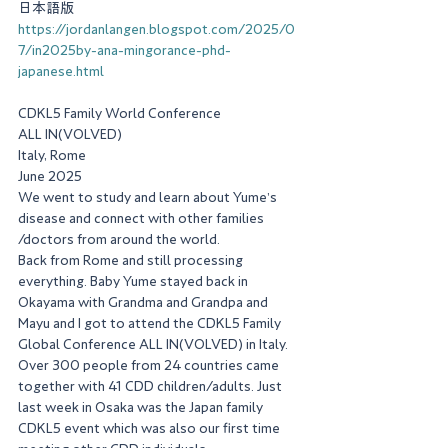
日本語版
https://jordanlangen.blogspot.com/2025/0
7/in2025by-ana-mingorance-phd-
japanese.html
CDKL5 Family World Conference
ALL IN(VOLVED)
Italy, Rome
June 2025
We went to study and learn about Yume’s 
disease and connect with other families 
/doctors from around the world. 
Back from Rome and still processing 
everything. Baby Yume stayed back in 
Okayama with Grandma and Grandpa and 
Mayu and I got to attend the CDKL5 Family 
Global Conference ALL IN(VOLVED) in Italy. 
Over 300 people from 24 countries came 
together with 41 CDD children/adults. Just 
last week in Osaka was the Japan family 
CDKL5 event which was also our first time 