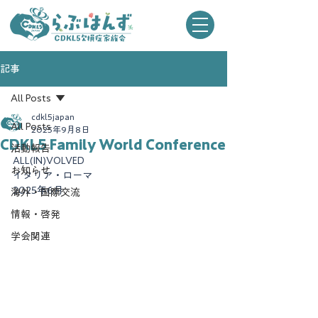
記事
All Posts
cdkl5japan
All Posts
2025年9月8日
CDKL5 Family World Conference
活動報告
ALL(IN)VOLVED
お知らせ
イタリア・ローマ
2025年6月
海外・国際交流
情報・啓発
学会関連