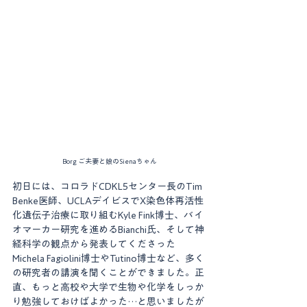
Borg ご夫妻と娘のSienaちゃん
初日には、コロラドCDKL5センター長のTim 
Benke医師、UCLAデイビスでX染色体再活性
化遺伝子治療に取り組むKyle Fink博士、バイ
オマーカー研究を進めるBianchi氏、そして神
経科学の観点から発表してくださった
Michela Fagiolini博士やTutino博士など、多く
の研究者の講演を聞くことができました。正
直、もっと高校や大学で生物や化学をしっか
り勉強しておけばよかった…と思いましたが