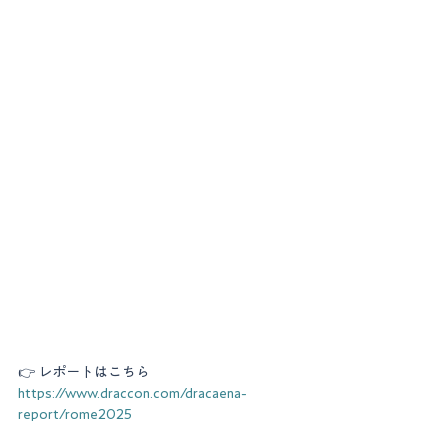
👉 レポートはこちら
https://www.draccon.com/dracaena-
report/rome2025