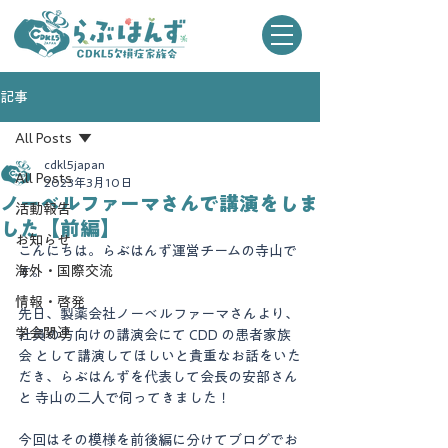
記事
All Posts
cdkl5japan
All Posts
2023年3月10日
ノーベルファーマさんで講演をしま
活動報告
した【前編】
お知らせ
こんにちは。らぶはんず運営チームの寺山で
海外・国際交流
す。 
情報・啓発
先日、製薬会社ノーベルファーマさんより、
学会関連
社員の方向けの講演会にて CDD の患者家族
会 として講演してほしいと貴重なお話をいた
だき、らぶはんずを代表して会長の安部さん
と 寺山の二人で伺ってきました！
今回はその模様を前後編に分けてブログでお