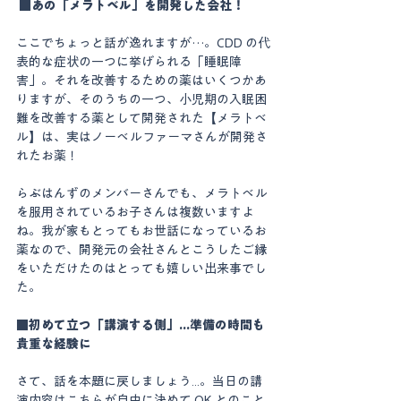
 ■あの「メラトベル」を開発した会社！ 
ここでちょっと話が逸れますが…。CDD の代
表的な症状の一つに挙げられる「睡眠障
害」。それを改善するための薬はいくつかあ
りますが、そのうちの一つ、小児期の入眠困
難を改善する薬として開発された【メラトベ
ル】は、実はノーベルファーマさんが開発さ
れたお薬！
らぶはんずのメンバーさんでも、メラトベル
を服用されているお子さんは複数いますよ
ね。我が家もとってもお世話になっているお
薬なので、開発元の会社さんとこうしたご縁
をいただけたのはとっても嬉しい出来事でし
た。 
■初めて立つ「講演する側」...準備の時間も
貴重な経験に
さて、話を本題に戻しましょう...。当日の講
演内容はこちらが自由に決めて OK とのこと