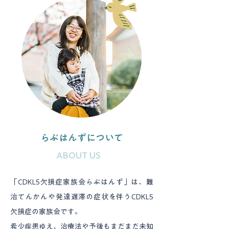
らぶはんずについて
ABOUT US
「CDKL5欠損症家族会らぶはんず」は、難
治てんかんや発達遅滞の症状を伴うCDKL5
欠損症の家族会です。
希少疾患ゆえ、治療法や予後もまだまだ未知