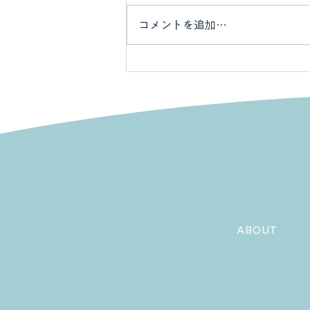
コメントを追加…
6月17日 「国際CDKL5デ
ー」に込められた願い
ABOUT